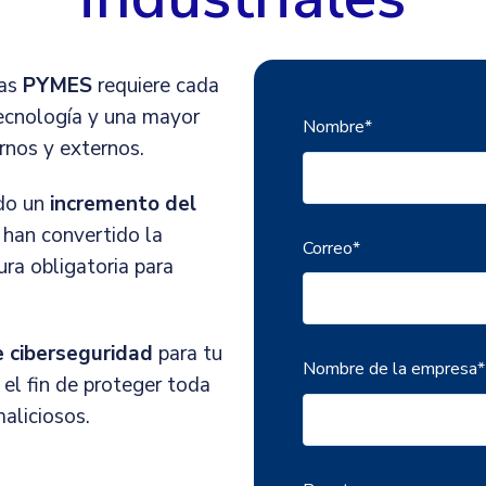
as
PYMES
requiere cada
tecnología y una mayor
Nombre
*
rnos y externos.
ado un
incremento del
 han convertido la
Correo
*
ura obligatoria para
e ciberseguridad
para tu
Nombre de la empresa
*
l fin de proteger toda
aliciosos.