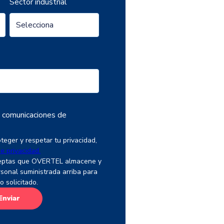
Sector industrial
s comunicaciones de
ger y respetar tu privacidad,
de privacidad.
 aceptas que OVERTEL almacene y
rsonal suministrada arriba para
o solicitado.